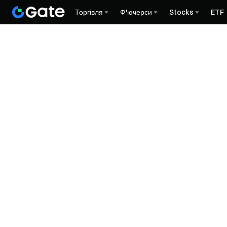
Торгівля
Ф'ючерси
Stocks
ETF