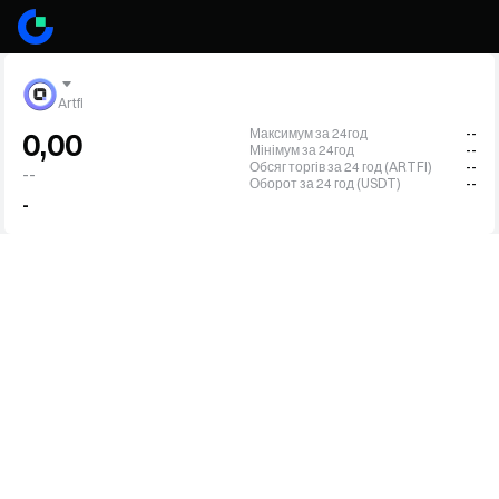
Artfi
Максимум за 24год
--
0,00
Мінімум за 24год
--
Обсяг торгів за 24 год (ARTFI)
--
--
Оборот за 24 год (USDT)
--
-