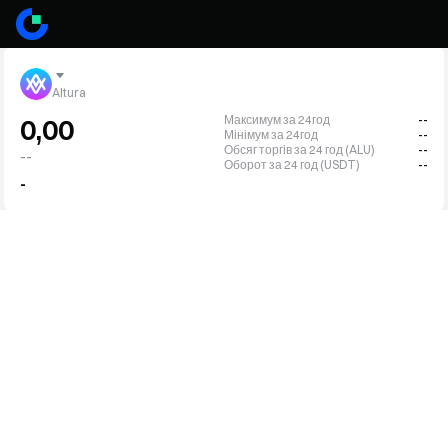
Altura
Максимум за 24год
--
0,00
Мінімум за 24год
--
Обсяг торгів за 24 год (ALU)
--
--
Оборот за 24 год (USDT)
--
-