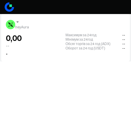
heyAura
Максимум за 24год
--
0,00
Мінімум за 24год
--
Обсяг торгів за 24 год (ADX)
--
--
Оборот за 24 год (USDT)
--
-