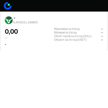
PLAYA3ULL GAMES
Максимум за 24год
--
0,00
Мінімум за 24год
--
Обсяг торгів за 24 год (3ULL)
--
--
Оборот за 24 год (USDT)
--
-