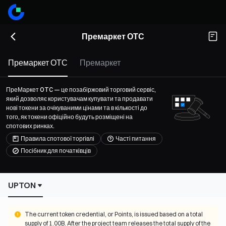
Премаркет ОТС
Премаркет ОТС
Премаркет
ПреМаркет OTC — це позабіржовий торговий сервіс,
який дозволяє користувачам купувати та продавати
нові токени за очікуваними цінами та в кількості до
того, як токени офіційно будуть розміщені на
спотових ринках.
Правила спотової торгівлі
Часті питання
Посібник для початківців
UPTON
The current token credential, or Points, is issued based on a total 
supply of 1.00B. After the project team releases the total supply of the 