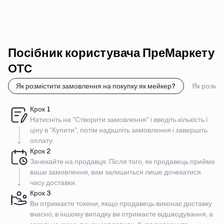
Посібник користувача ПреМаркету
OTC
Як розмістити замовлення на покупку як мейкер?
Як розміс
Крок
1
Натисніть на "Створити замовлення" і введіть кількість і
ціну в "Купити", потім надішліть замовлення і завершіть
оплату.
Крок
2
Зачекайте на продавця. Після того, як продавець прийме
ваше замовлення, вам залишиться лише дочекатися
часу доставки.
Крок
3
Ви отримаєте токени, якщо продавець виконає доставку
вчасно, в іншому випадку ви отримаєте відшкодування, а