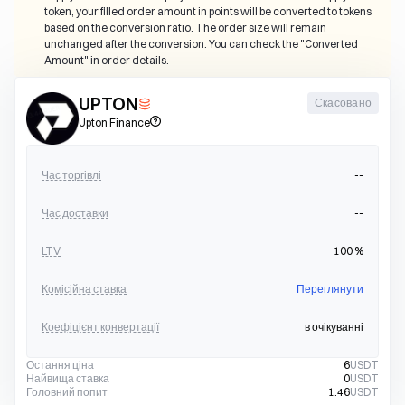
token, your filled order amount in points will be converted to tokens 
based on the conversion ratio. The order size will remain 
unchanged after the conversion. You can check the "Converted 
Amount" in order details.
UPTON
Скасовано
Upton Finance
Час торгівлі
--
Час доставки
--
LTV
100
%
Комісійна ставка
Переглянути
Коефіцієнт конвертації
в очікуванні
Остання ціна
6
USDT
Найвища ставка
0
USDT
Головний попит
1.46
USDT