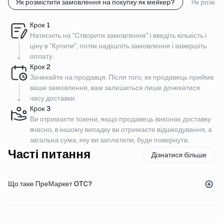
Як розмістити замовлення на покупку як мейкер?
Як розміс
Крок
1
Натисніть на "Створити замовлення" і введіть кількість і
ціну в "Купити", потім надішліть замовлення і завершіть
оплату.
Крок
2
Зачекайте на продавця. Після того, як продавець прийме
ваше замовлення, вам залишиться лише дочекатися
часу доставки.
Крок
3
Ви отримаєте токени, якщо продавець виконає доставку
вчасно, в іншому випадку ви отримаєте відшкодування, а
загальна сума, яку ви заплатили, буде повернута.
Часті питання
Дізнатися більше
Що таке ПреМаркет OTC?