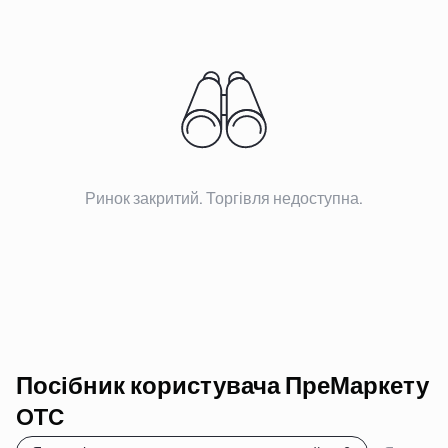
Ринок закритий. Торгівля недоступна.
Посібник користувача ПреМаркету
OTC