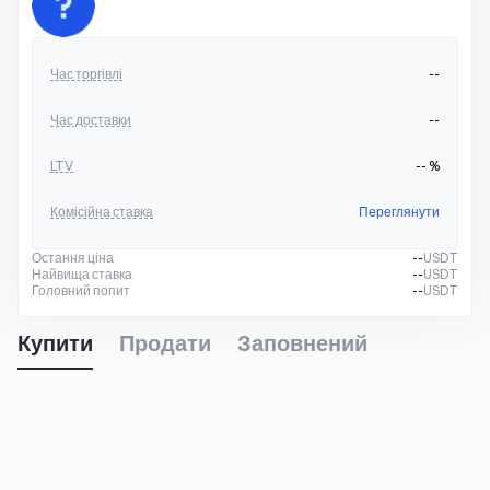
Час торгівлі
--
Час доставки
--
LTV
--
%
Комісійна ставка
Переглянути
Остання ціна
--
USDT
Найвища ставка
--
USDT
Головний попит
--
USDT
Купити
Продати
Заповнений