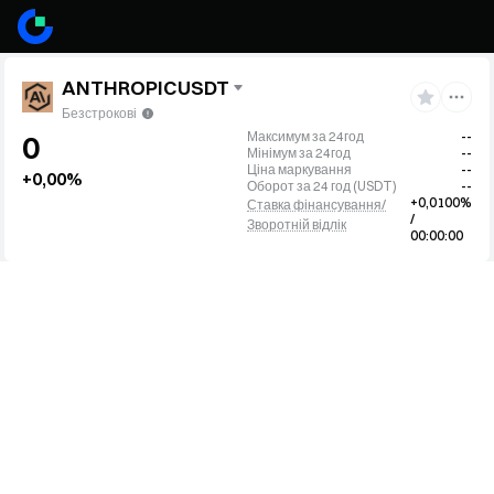
ANTHROPICUSDT
Безстрокові
Максимум за 24год
--
0
Мінімум за 24год
--
Ціна маркування
--
+0,00%
Оборот за 24 год
(
USDT
)
--
+0,0100%
Ставка фінансування/
/
Зворотній відлік
00:00:00