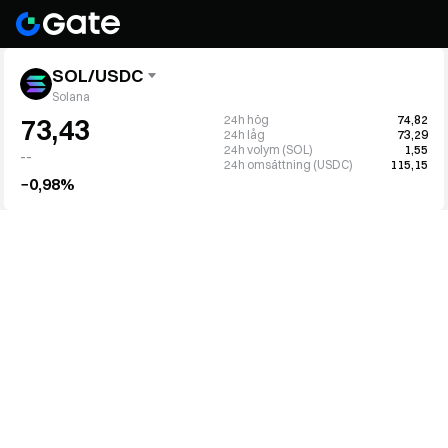
SOL/USDC
Solana
24h hög
74,82
73,43
24h låg
73,29
24h volym (SOL)
1,55
--
24h omsättning (USDC)
115,15
−0,98%