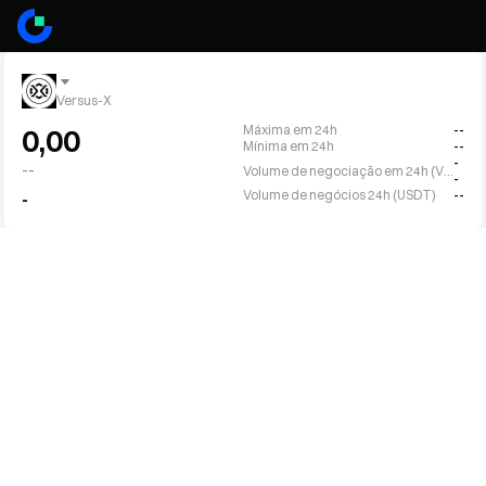
Versus-X
Máxima em 24h
--
0,00
Mínima em 24h
--
-
--
Volume de negociação em 24h (VSX)
-
Volume de negócios 24h (USDT)
--
-