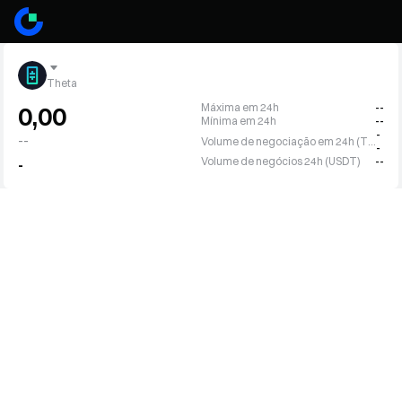
Theta
Máxima em 24h
--
0,00
Mínima em 24h
--
-
--
Volume de negociação em 24h (THETA)
-
Volume de negócios 24h (USDT)
--
-