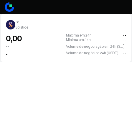
Solstice
Máxima em 24h
--
0,00
Mínima em 24h
--
-
--
Volume de negociação em 24h (SLX)
-
Volume de negócios 24h (USDT)
--
-