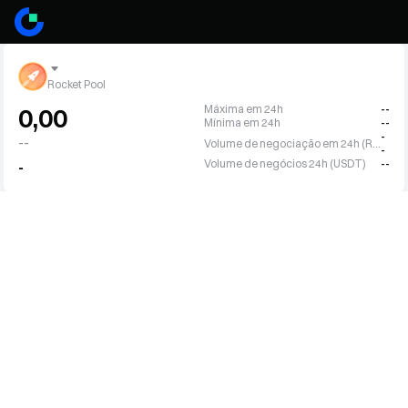
Rocket Pool
Máxima em 24h
--
0,00
Mínima em 24h
--
-
--
Volume de negociação em 24h (RPL)
-
Volume de negócios 24h (USDT)
--
-