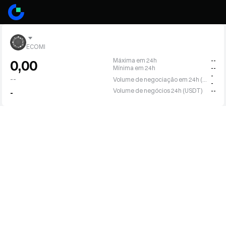
ECOMI
Máxima em 24h
--
0,00
Mínima em 24h
--
-
--
Volume de negociação em 24h (OMI)
-
Volume de negócios 24h (USDT)
--
-