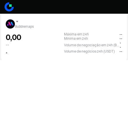
Bubblemaps
Máxima em 24h
--
0,00
Mínima em 24h
--
-
--
Volume de negociação em 24h (BMT)
-
Volume de negócios 24h (USDT)
--
-