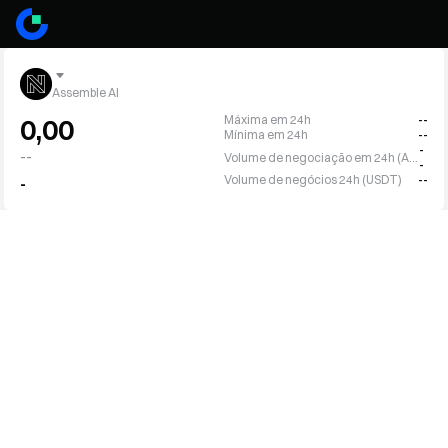
Assemble AI
Máxima em 24h
--
0,00
Mínima em 24h
--
-
--
Volume de negociação em 24h (ASM)
-
Volume de negócios 24h (USDT)
--
-