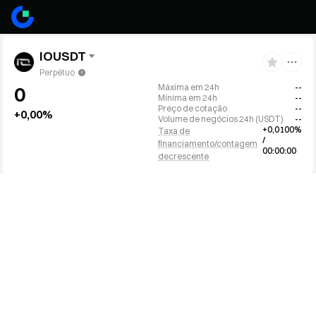
IOUSDT
Perpétuo
Máxima em 24h
--
0
Mínima em 24h
--
Preço de cotação
--
+0,00%
Volume de negócios 24h
(
USDT
)
--
+0,0100%
Taxa de
/
financiamento/contagem
00:00:00
decrescente