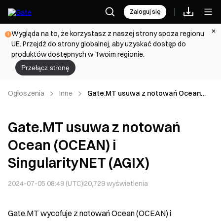
Zaloguj się
Wygląda na to, że korzystasz z naszej strony spoza regionu
UE. Przejdź do strony globalnej, aby uzyskać dostęp do
produktów dostępnych w Twoim regionie.
Przełącz stronę
Ogłoszenia
Inne
Gate.MT usuwa z notowań Ocean
(OCEAN) i SingularityNET (AGIX)
Gate.MT usuwa z notowań
Ocean (OCEAN) i
SingularityNET (AGIX)
2024-07-05 08:49 (UTC)
20,729
wyświetlenia
Gate.MT wycofuje z notowań Ocean (OCEAN) i