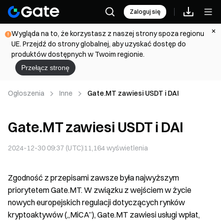
Zaloguj się
Wygląda na to, że korzystasz z naszej strony spoza regionu
UE. Przejdź do strony globalnej, aby uzyskać dostęp do
produktów dostępnych w Twoim regionie.
Przełącz stronę
Ogłoszenia
Inne
Gate.MT zawiesi USDT i DAI
Gate.MT zawiesi USDT i DAI
2024-12-30 09:37 (UTC)
11,164
wyświetlenia
Zgodność z przepisami zawsze była najwyższym
priorytetem Gate.MT. W związku z wejściem w życie
nowych europejskich regulacji dotyczących rynków
kryptoaktywów („MiCA”), Gate.MT zawiesi usługi wpłat,