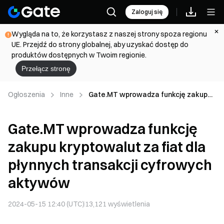
Zaloguj się
Wygląda na to, że korzystasz z naszej strony spoza regionu
UE. Przejdź do strony globalnej, aby uzyskać dostęp do
produktów dostępnych w Twoim regionie.
Przełącz stronę
Ogłoszenia
Inne
Gate.MT wprowadza funkcję zakupu
kryptowalut za fiat dla płynnych
transakcji cyfrowych aktywów
Gate.MT wprowadza funkcję
zakupu kryptowalut za fiat dla
płynnych transakcji cyfrowych
aktywów
2024-05-15 12:40 (UTC)
13,121
wyświetlenia