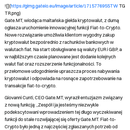
![](
https://gimg.gateio.eu/image/article/1715776955TW
TG
TR.png)
Gate.MT, wiodąca maltańska giełda kryptowalut, z dumą
ogłasza uruchomienie innowacyjnej funkcji Fiat-to-Crypto.
Nowe rozwiązanie umożliwia klientom wygodny zakup
kryptowalut bezpośrednio z rachunków bankowych w
walutach fiat. Na start obsługiwane są waluty EUR i GBP, a
w najbliższym czasie planowane jest dodanie kolejnych
walut fiat oraz rozszerzenie funkcjonalności. To
przełomowe udogodnienie upraszcza proces nabywania
kryptowalut i odpowiada na rosnące zapotrzebowanie na
transakcje fiat-to-crypto.
Giovanni Cunti, CEO Gate.MT, wyraził entuzjazm związany
z nową funkcją: „Zespół i ja jesteśmy niezwykle
podekscytowani wprowadzeniem tej długo wyczekiwanej
funkcji do stale rozwijającej się oferty Gate.MT. Fiat-to-
Crypto było jedną z najczęściej zgłaszanych potrzeb od