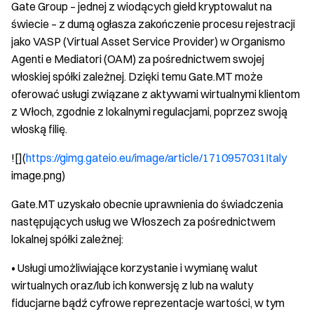
Gate Group – jednej z wiodących giełd kryptowalut na
świecie – z dumą ogłasza zakończenie procesu rejestracji
jako VASP (Virtual Asset Service Provider) w Organismo
Agenti e Mediatori (OAM) za pośrednictwem swojej
włoskiej spółki zależnej. Dzięki temu Gate.MT może
oferować usługi związane z aktywami wirtualnymi klientom
z Włoch, zgodnie z lokalnymi regulacjami, poprzez swoją
włoską filię.
![](
https://gimg.gateio.eu/image/article/1710957031Italy
image.png)
Gate.MT uzyskało obecnie uprawnienia do świadczenia
następujących usług we Włoszech za pośrednictwem
lokalnej spółki zależnej:
• Usługi umożliwiające korzystanie i wymianę walut
wirtualnych oraz/lub ich konwersję z lub na waluty
fiducjarne bądź cyfrowe reprezentacje wartości, w tym