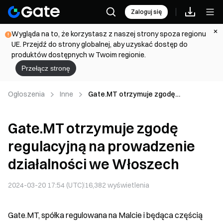
Zaloguj się
Wygląda na to, że korzystasz z naszej strony spoza regionu
UE. Przejdź do strony globalnej, aby uzyskać dostęp do
produktów dostępnych w Twoim regionie.
Przełącz stronę
Ogłoszenia
Inne
Gate.MT otrzymuje zgodę
regulacyjną na prowadzenie
działalności we Włoszech
Gate.MT otrzymuje zgodę
regulacyjną na prowadzenie
działalności we Włoszech
2024-03-20 17:54 (UTC)
16,382
wyświetlenia
Gate.MT, spółka regulowana na Malcie i będąca częścią