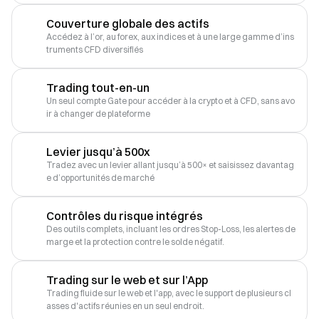
Couverture globale des actifs
Accédez à l’or, au forex, aux indices et à une large gamme d’ins
truments CFD diversifiés
Trading tout-en-un
Un seul compte Gate pour accéder à la crypto et à CFD, sans avo
ir à changer de plateforme
Levier jusqu’à 500x
Tradez avec un levier allant jusqu’à 500× et saisissez davantag
e d’opportunités de marché
Contrôles du risque intégrés
Des outils complets, incluant les ordres Stop-Loss, les alertes de 
marge et la protection contre le solde négatif.
Trading sur le web et sur l’App
Trading fluide sur le web et l'app, avec le support de plusieurs cl
asses d'actifs réunies en un seul endroit.