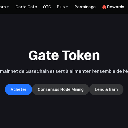
arn
Carte Gate
OTC
Plus
Parrainage
Rewards
Gate Token
du mainnet de GateChain et sert à alimenter l'ensemble de 
Acheter
Consensus Node Mining
Lend & Earn