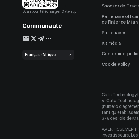
Sponsor de Oracle
Scan pour télécharger Gate app
Partenaire officie
de l’Inter de Milan
Communauté
Partenaires
Kit média
Conformité juridi
Français (Afrique)
Déclaration de di
Cookie Policy
Traitement des pl
Avertissement
Gate Technology L
Règles de foncti
». Gate Technology
Politica di custodi
(numéro d'agrément
tant qu'établissem
Regole sul conflitt
376 des lois de Mal
Politica Esecuzion
AVERTISSEMENT : Le
investisseurs. Les