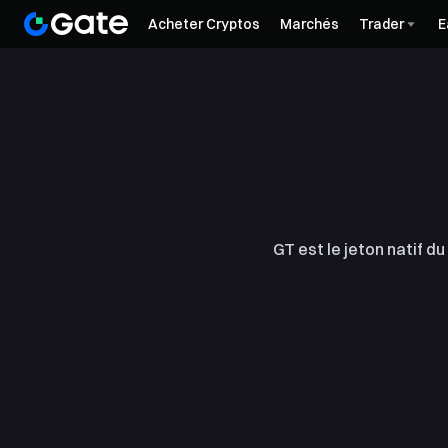
Acheter Cryptos
Marchés
Trader
E
GT est le jeton natif 