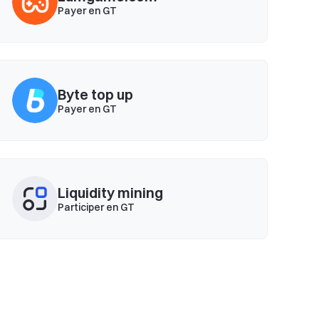
Payer en GT
Byte top up
Payer en GT
Liquidity mining
Participer en GT