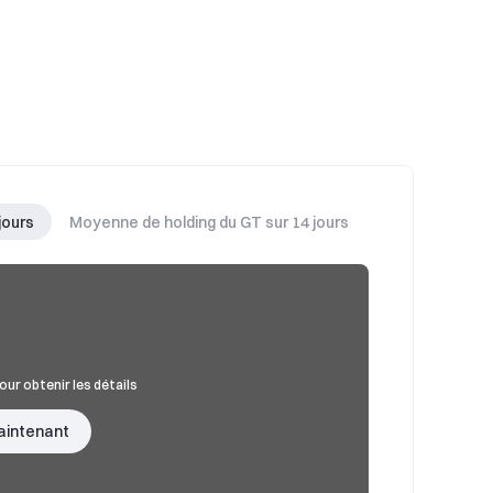
jours
Moyenne de holding du GT sur 14 jours
our obtenir les détails
aintenant