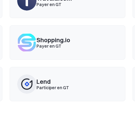
Payer en GT
Shopping.io
Payer en GT
Lend
Participer en GT