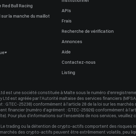
Institutionnel
 Red Bull Racing
APIs
l sur la manche du maillot
Frais
Recherche de vérification
Annonces
Aide
que
Contactez-nous
vulgation des risques
Listing
aintes
td est une société constituée à Malte sous le numéro d'enregistremen
onnement
 Ltd est agréée par l'Autorité maltaise des services financiers (MFSA)
a
 : GTEC-25238) conformément à l'article 28 de la loi sur les marchés de
ent financier (numéro d'agrément : GTEC-25926) conformément à l'article
o di interessi
te). Pour plus d’informations sur l’ensemble de nos services, veuillez 
e Ordini
 trading ou la détention de crypto-actifs comportent des risques im
 marchés des crypto-actifs peuvent être extrêmement volatils, peu liqui