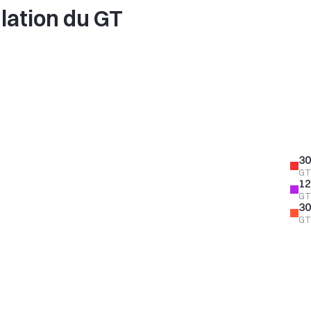
ulation du GT
30
GT
12
GT 
30
GT