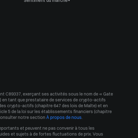
Sentiment du marché
Dominance du Bitcoin
Indice de la saison des altcoins
Index Ahr999
Puell Multiple
Indice de peur et de cupidité
Volatilité Historique
t C89337, exerçant ses activités sous le nom de « Gate 
 en tant que prestataire de services de crypto-actifs 
s crypto-actifs (chapitre 647 des lois de Malte) et en 
 5 de la loi sur les établissements financiers (chapitre 
consulter notre section 
À propos de nous
.
portants et peuvent ne pas convenir à tous les 
des et sujets à de fortes fluctuations de prix. Vous 