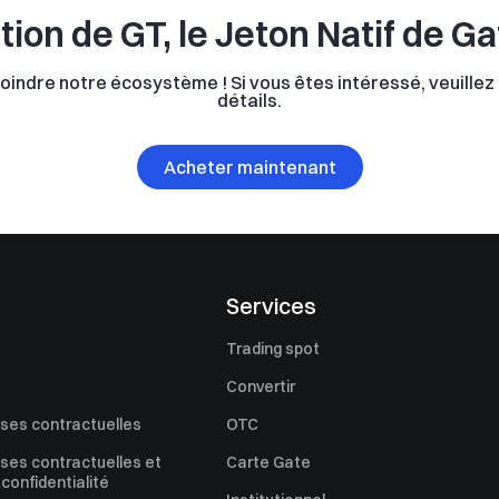
tion de GT, le Jeton Natif de G
joindre notre écosystème ! Si vous êtes intéressé, veuille
détails.
Acheter maintenant
Services
Trading spot
Convertir
uses contractuelles
OTC
uses contractuelles et
Carte Gate
 confidentialité