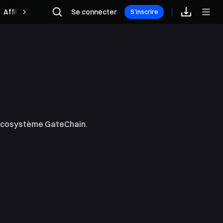
Affilié
Se connecter
S’inscrire
l'écosystème GateChain.