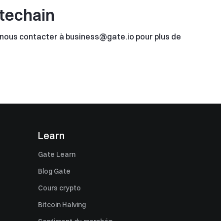
atechain
z nous contacter à business@gate.io pour plus de
Learn
Gate Learn
Blog Gate
Cours crypto
Bitcoin Halving