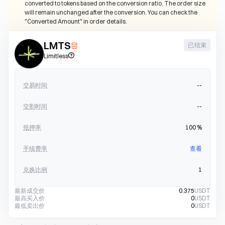
converted to tokens based on the conversion ratio. The order size 
will remain unchanged after the conversion. You can check the 
"Converted Amount" in order details.
LMTS
已结束
Limitless
交易时间
--
交割时间
--
抵押率
100
%
手续费率
查看
兑换比例
1
最新成交价
0.375
USDT
最高买入价
0
USDT
最低卖出价
0
USDT