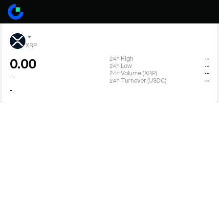
XRP
24h High
--
0.00
24h Low
--
24h Volume (XRP)
--
--
24h Turnover (USDC)
--
-