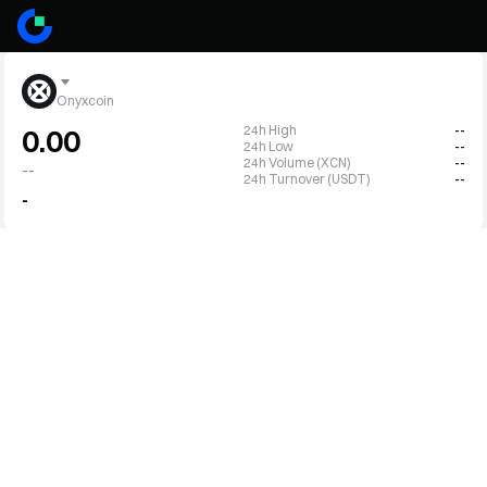
Onyxcoin
24h High
--
0.00
24h Low
--
24h Volume (XCN)
--
--
24h Turnover (USDT)
--
-