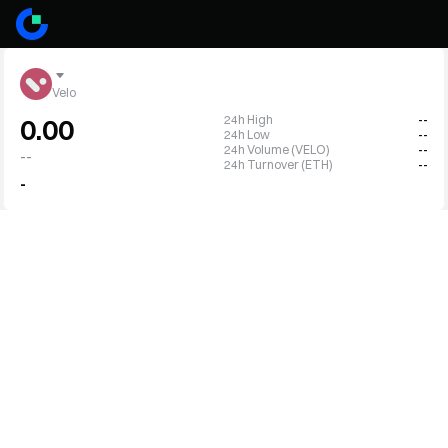
Velo
24h High
--
0.00
24h Low
--
24h Volume (VELO)
--
--
24h Turnover (ETH)
--
-