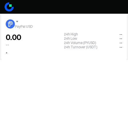
PayPal USD
24h High
--
0.00
24h Low
--
24h Volume (PYUSD)
--
--
24h Turnover (USDT)
--
-