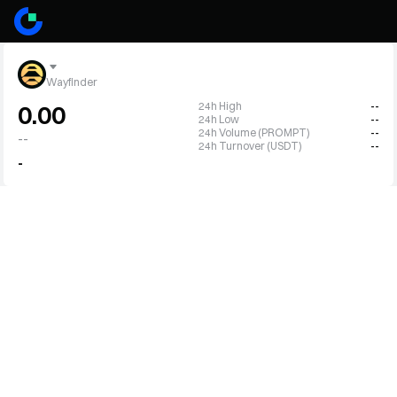
Wayfinder
24h High
--
0.00
24h Low
--
24h Volume (PROMPT)
--
--
24h Turnover (USDT)
--
-