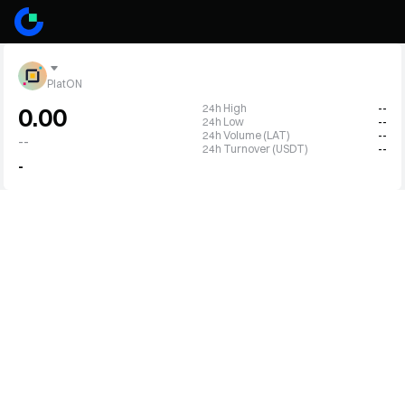
PlatON
24h High
--
0.00
24h Low
--
24h Volume (LAT)
--
--
24h Turnover (USDT)
--
-