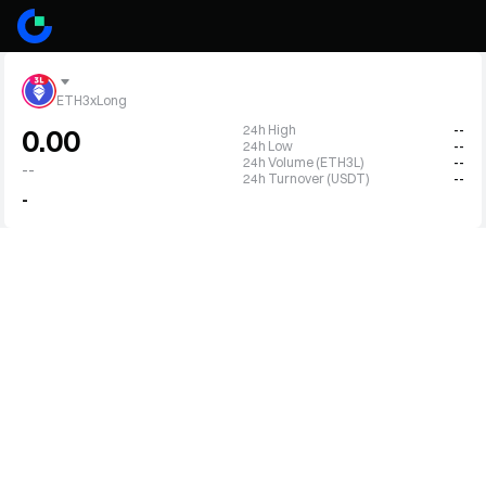
ETH3xLong
24h High
--
0.00
24h Low
--
24h Volume (ETH3L)
--
--
24h Turnover (USDT)
--
-