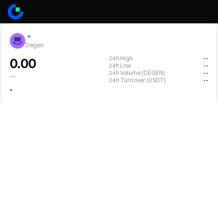
Degen
24h High
--
0.00
24h Low
--
24h Volume (DEGEN)
--
--
24h Turnover (USDT)
--
-