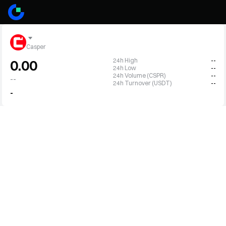
Casper
24h High
--
0.00
24h Low
--
24h Volume (CSPR)
--
--
24h Turnover (USDT)
--
-