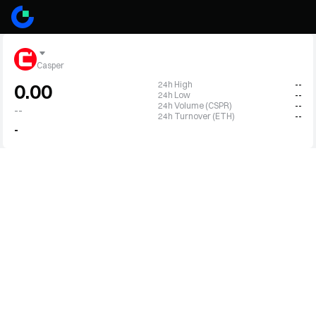
Casper
24h High
--
0.00
24h Low
--
24h Volume (CSPR)
--
--
24h Turnover (ETH)
--
-