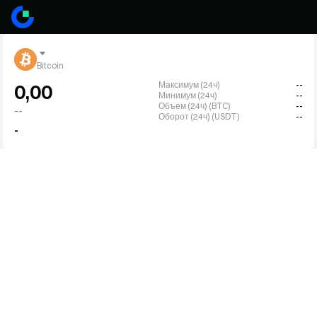
Bitcoin
Максимум (24ч)
--
0,00
Минимум (24ч)
--
Объем (24ч) (BTC)
--
--
Оборот (24ч) (USDT)
--
-