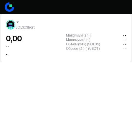
SOL3xShort
Максимум (24ч)
--
0,00
Минимум (24ч)
--
Объем (24ч) (SOL3S)
--
--
Оборот (24ч) (USDT)
--
-