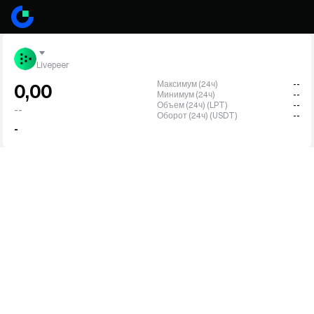
Livepeer
Максимум (24ч)
--
0,00
Минимум (24ч)
--
Объем (24ч) (LPT)
--
--
Оборот (24ч) (USDT)
--
-