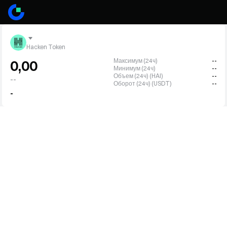
Hacken Token
Максимум (24ч)
--
0,00
Минимум (24ч)
--
Объем (24ч) (HAI)
--
--
Оборот (24ч) (USDT)
--
-