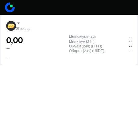
Step.app
Максимум (24ч)
--
0,00
Минимум (24ч)
--
Объем (24ч) (FITFI)
--
--
Оборот (24ч) (USDT)
--
-