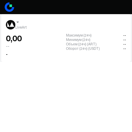
LiveArt
Максимум (24ч)
--
0,00
Минимум (24ч)
--
Объем (24ч) (ART)
--
--
Оборот (24ч) (USDT)
--
-