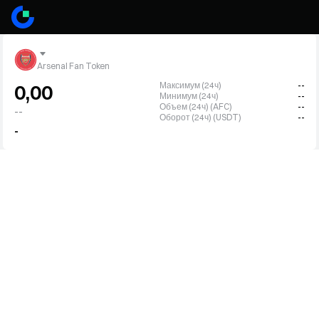
Arsenal Fan Token
Максимум (24ч)
--
0,00
Минимум (24ч)
--
Объем (24ч) (AFC)
--
--
Оборот (24ч) (USDT)
--
-