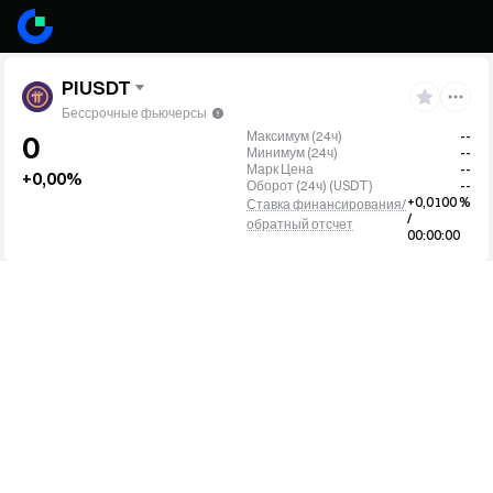
PIUSDT
Бессрочные фьючерсы
Максимум (24ч)
--
0
Минимум (24ч)
--
Марк Цена
--
+0,00%
Оборот (24ч)
(
USDT
)
--
+0,0100 %
Ставка финансирования/
/
обратный отсчет
00:00:00