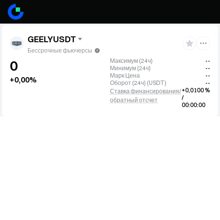
GEELYUSDT
Бессрочные фьючерсы
Максимум (24ч)
--
0
Минимум (24ч)
--
Марк Цена
--
+0,00%
Оборот (24ч)
(
USDT
)
--
+0,0100 %
Ставка финансирования/
/
обратный отсчет
00:00:00