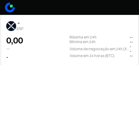
XRP
Máxima em 24h
--
0,00
Mínima em 24h
--
-
--
Volume de negociação em 24h (XRP)
-
Volume em 24 horas (BTC)
--
-