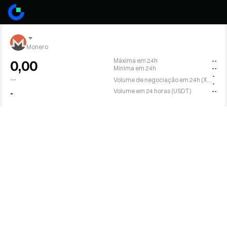
Monero
Máxima em 24h
--
0,00
Mínima em 24h
--
-
--
Volume de negociação em 24h (XMR)
-
Volume em 24 horas (USDT)
--
-