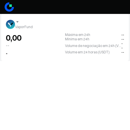
VaporFund
Máxima em 24h
--
0,00
Mínima em 24h
--
-
--
Volume de negociação em 24h (VPR)
-
Volume em 24 horas (USDT)
--
-