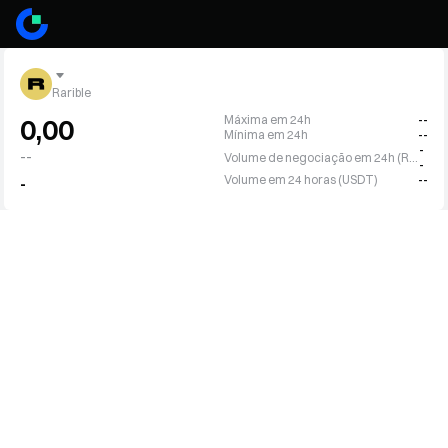
Rarible
Máxima em 24h
--
0,00
Mínima em 24h
--
-
--
Volume de negociação em 24h (RARI)
-
Volume em 24 horas (USDT)
--
-