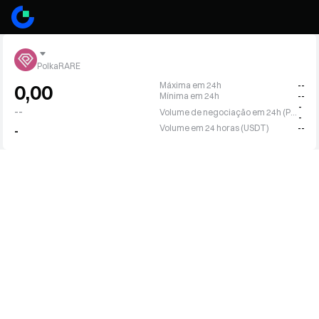
PolkaRARE
Máxima em 24h
--
0,00
Mínima em 24h
--
-
--
Volume de negociação em 24h (PRARE)
-
Volume em 24 horas (USDT)
--
-