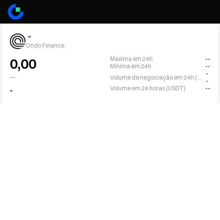
Ondo Finance
Máxima em 24h
--
0,00
Mínima em 24h
--
-
--
Volume de negociação em 24h (ONDO)
-
Volume em 24 horas (USDT)
--
-