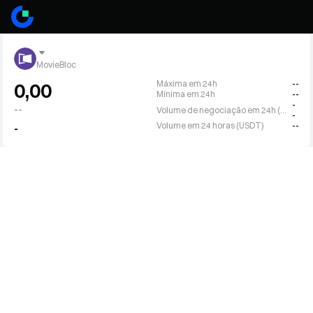
MovieBloc
Máxima em 24h
--
0,00
Mínima em 24h
--
-
--
Volume de negociação em 24h (MBL)
-
Volume em 24 horas (USDT)
--
-